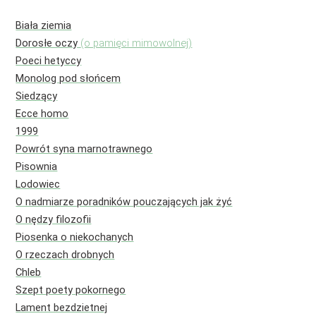
Biała ziemia
Dorosłe oczy
(o pamięci mimowolnej)
Poeci hetyccy
Monolog pod słońcem
Siedzący
Ecce homo
1999
Powrót syna marnotrawnego
Pisownia
Lodowiec
O nadmiarze poradników pouczających jak żyć
O nędzy filozofii
Piosenka o niekochanych
O rzeczach drobnych
Chleb
Szept poety pokornego
Lament bezdzietnej