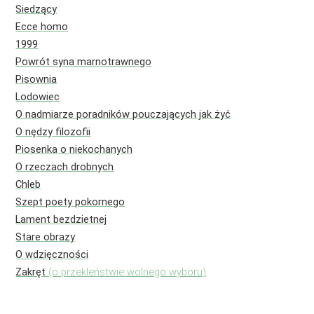
Siedzący
Ecce homo
1999
Powrót syna marnotrawnego
Pisownia
Lodowiec
O nadmiarze poradników pouczających jak żyć
O nędzy filozofii
Piosenka o niekochanych
O rzeczach drobnych
Chleb
Szept poety pokornego
Lament bezdzietnej
Stare obrazy
O wdzięczności
Zakręt
(o przekleństwie wolnego wyboru)