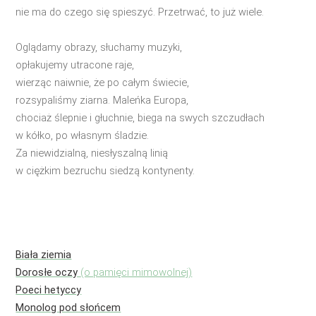
nie ma do czego się spieszyć. Przetrwać, to już wiele.
Oglądamy obrazy, słuchamy muzyki,
opłakujemy utracone raje,
wierząc naiwnie, że po całym świecie,
rozsypaliśmy ziarna. Maleńka Europa,
chociaż ślepnie i głuchnie, biega na swych szczudłach
w kółko, po własnym śladzie.
Za niewidzialną, niesłyszalną linią
w ciężkim bezruchu siedzą kontynenty.
Biała ziemia
Dorosłe oczy
(o pamięci mimowolnej)
Poeci hetyccy
Monolog pod słońcem