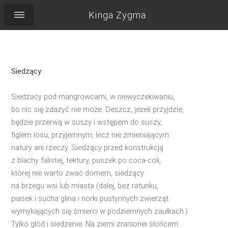
Kinga Zygma
Siedzący
Siedzacy pod mangrowcami, w niewyczekiwaniu,
bo nic się zdazyć nie może. Deszcz, jeżeli przyjdzie,
będzie przerwą w suszy i wstępem do suszy,
figlem losu, przyjemnym, lecz nie zmieniającym
natury ani rzeczy. Siedzący przed konstrukcją
z blachy falistej, tektury, puszek po coca-coli,
której nie warto zwać domem, siedzący
na brzegu wsi lub miasta (dalej, bez ratunku,
piasek i sucha glina i norki pustynnych zwierząt
wymykających się śmierci w podziemnych zaułkach.)
Tylko głód i siedzenie. Na ziemi zranionei słońcem